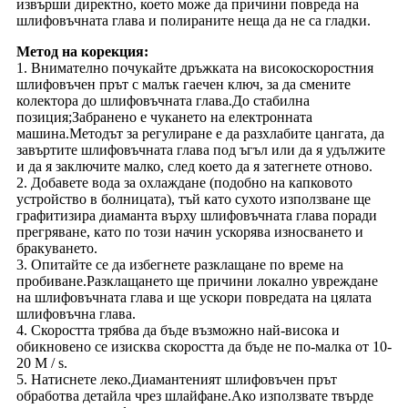
извърши директно, което може да причини повреда на
шлифовъчната глава и полираните неща да не са гладки.
Метод на корекция:
1. Внимателно почукайте дръжката на високоскоростния
шлифовъчен прът с малък гаечен ключ, за да смените
колектора до шлифовъчната глава.До стабилна
позиция;Забранено е чукането на електронната
машина.Методът за регулиране е да разхлабите цангата, да
завъртите шлифовъчната глава под ъгъл или да я удължите
и да я заключите малко, след което да я затегнете отново.
2. Добавете вода за охлаждане (подобно на капковото
устройство в болницата), тъй като сухото използване ще
графитизира диаманта върху шлифовъчната глава поради
прегряване, като по този начин ускорява износването и
бракуването.
3. Опитайте се да избегнете разклащане по време на
пробиване.Разклащането ще причини локално увреждане
на шлифовъчната глава и ще ускори повредата на цялата
шлифовъчна глава.
4. Скоростта трябва да бъде възможно най-висока и
обикновено се изисква скоростта да бъде не по-малка от 10-
20 M / s.
5. Натиснете леко.Диамантеният шлифовъчен прът
обработва детайла чрез шлайфане.Ако използвате твърде