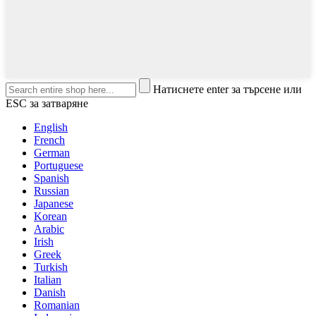
Натиснете enter за търсене или
ESC за затваряне
English
French
German
Portuguese
Spanish
Russian
Japanese
Korean
Arabic
Irish
Greek
Turkish
Italian
Danish
Romanian