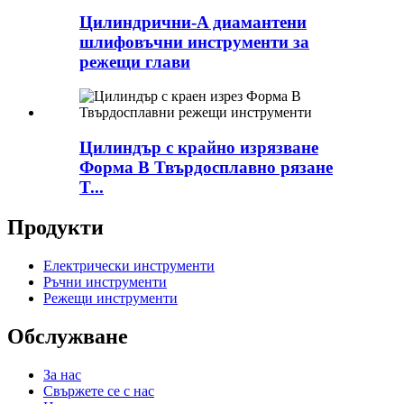
Цилиндрични-A диамантени
шлифовъчни инструменти за
режещи глави
Цилиндър с крайно изрязване
Форма B Твърдосплавно рязане
T...
Продукти
Електрически инструменти
Ръчни инструменти
Режещи инструменти
Обслужване
За нас
Свържете се с нас