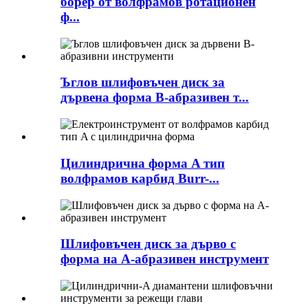
борер от волфрамов ротационен
ф...
Ъглов шлифовъчен диск за
дървена форма B-абразивен т...
Цилиндрична форма A тип
волфрамов карбид Burr-...
Шлифовъчен диск за дърво с
форма на A-абразивен инструмент