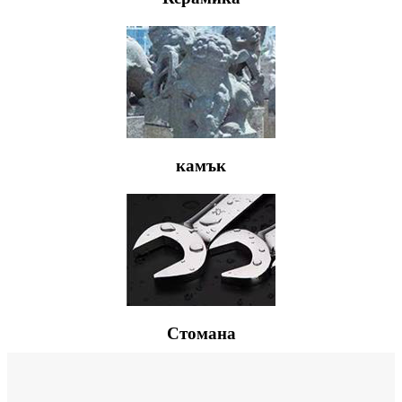
камък
Стомана