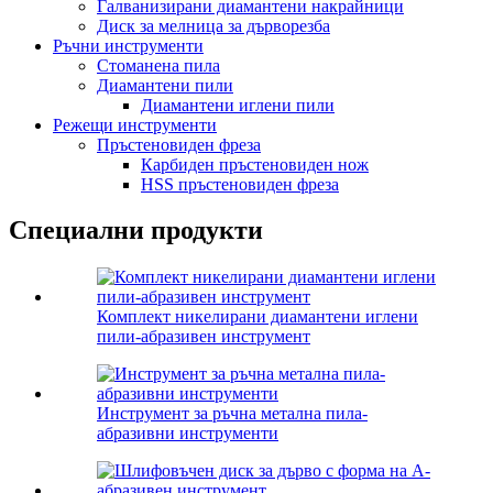
Галванизирани диамантени накрайници
Диск за мелница за дърворезба
Ръчни инструменти
Стоманена пила
Диамантени пили
Диамантени иглени пили
Режещи инструменти
Пръстеновиден фреза
Карбиден пръстеновиден нож
HSS пръстеновиден фреза
Специални продукти
Комплект никелирани диамантени иглени
пили-абразивен инструмент
Инструмент за ръчна метална пила-
абразивни инструменти