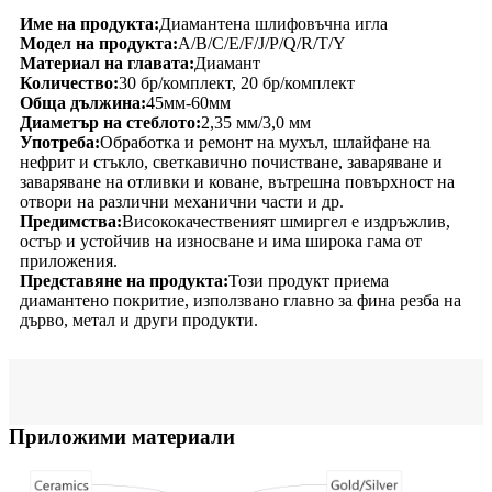
Име на продукта:
Диамантена шлифовъчна игла
Модел на продукта:
A/B/C/E/F/J/P/Q/R/T/Y
Материал на главата:
Диамант
Количество:
30 бр/комплект, 20 бр/комплект
Обща дължина:
45мм-60мм
Диаметър на стеблото:
2,35 мм/3,0 мм
Употреба:
Обработка и ремонт на мухъл, шлайфане на
нефрит и стъкло, светкавично почистване, заваряване и
заваряване на отливки и коване, вътрешна повърхност на
отвори на различни механични части и др.
Предимства:
Висококачественият шмиргел е издръжлив,
остър и устойчив на износване и има широка гама от
приложения.
Представяне на продукта:
Този продукт приема
диамантено покритие, използвано главно за фина резба на
дърво, метал и други продукти.
Приложими материали