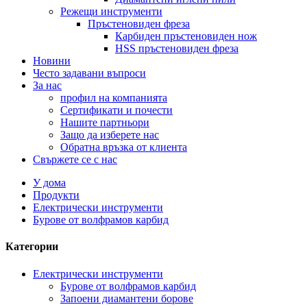
Режещи инструменти
Пръстеновиден фреза
Карбиден пръстеновиден нож
HSS пръстеновиден фреза
Новини
Често задавани въпроси
За нас
профил на компанията
Сертификати и почести
Нашите партньори
Защо да изберете нас
Обратна връзка от клиента
Свържете се с нас
У дома
Продукти
Електрически инструменти
Бурове от волфрамов карбид
Категории
Електрически инструменти
Бурове от волфрамов карбид
Запоени диамантени борове