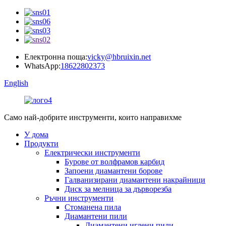
Електронна поща:
vicky@hbruixin.net
WhatsApp:
18622802373
English
Само най-добрите инструменти, които направихме
У дома
Продукти
Електрически инструменти
Бурове от волфрамов карбид
Запоени диамантени борове
Галванизирани диамантени накрайници
Диск за мелница за дърворезба
Ръчни инструменти
Стоманена пила
Диамантени пили
Диамантени иглени пили