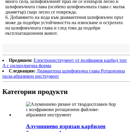
много сила, шлифовъчният прах не се изхвърля лесно и
шлифовъчната глава (особено шлифовъчната глава с малък
диаметър) също лесно се поврежда.
6. Добавянето на вода към диамантения шлифовъчен прът
може да подобри устойчивостта на износване и остротата
на шлифовъчната глава и след това да подобри
експлоатационния живот.
Предишен:
Електроинструмент от волфрамов карбид тип
A с цилиндрична форма
Следващия:
Диамантена шлифовъчна глава Ротационна
пила-абразивен инструмент
Категории продукти
Алуминиево изрязан карбиден